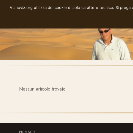
Vai
Visnoviz.org utilizza dei cookie di solo carattere tecnico. Si prega
VISNOVIZ.ORG
al
contenuto
Nessun articolo trovato.
PRIVACY