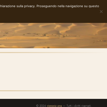
chiarazione sulla privacy
. Proseguendo nella navigazione su questo
NOTE
STORIE
RACCONTI
E-INK
INFO
© 2026
visnoviz.org
— Tutti i diritti riservati.