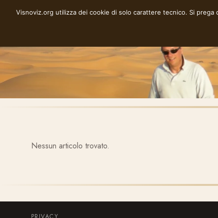
Vai
Visnoviz.org utilizza dei cookie di solo carattere tecnico. Si prega
VISNOVIZ.ORG
al
contenuto
Nessun articolo trovato.
PRIVACY