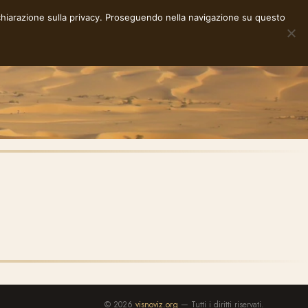
chiarazione sulla privacy
. Proseguendo nella navigazione su questo
NOTE
STORIE
RACCONTI
E-INK
INFO
© 2026
visnoviz.org
— Tutti i diritti riservati.