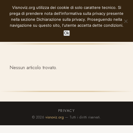
Vai
Visnoviz.org utilizza dei cookie di solo carattere tecnico. Si
VISNOVIZ.ORG
al
prega di prendere nota dell'informativa sulla privacy presente
contenuto
nella sezione
Dichiarazione sulla privacy
. Proseguendo nella
navigazione su questo sito, l'utente accetta dette condizioni.
Ok
Nessun articolo trovato.
PRIVACY
© 2026
visnoviz.org
— Tutti i diritti riservati.