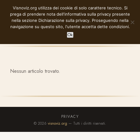
Vai
Visnoviz.org utilizza dei cookie di solo carattere tecnico. Si
VISNOVIZ.ORG
al
prega di prendere nota dell'informativa sulla privacy presente
contenuto
nella sezione
Dichiarazione sulla privacy
. Proseguendo nella
navigazione su questo sito, l'utente accetta dette condizioni.
Ok
Nessun articolo trovato.
PRIVACY
© 2026
visnoviz.org
— Tutti i diritti riservati.