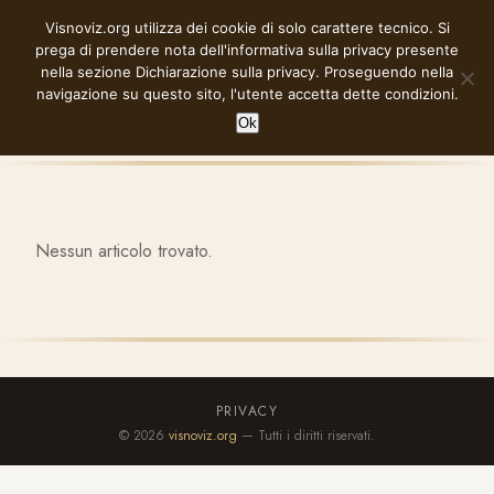
Vai
Visnoviz.org utilizza dei cookie di solo carattere tecnico. Si
VISNOVIZ.ORG
al
prega di prendere nota dell'informativa sulla privacy presente
contenuto
nella sezione
Dichiarazione sulla privacy
. Proseguendo nella
navigazione su questo sito, l'utente accetta dette condizioni.
Ok
Nessun articolo trovato.
PRIVACY
© 2026
visnoviz.org
— Tutti i diritti riservati.