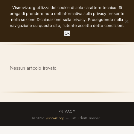
Vai
Visnoviz.org utilizza dei cookie di solo carattere tecnico. Si
VISNOVIZ.ORG
al
prega di prendere nota dell'informativa sulla privacy presente
contenuto
nella sezione
Dichiarazione sulla privacy
. Proseguendo nella
navigazione su questo sito, l'utente accetta dette condizioni.
Ok
Nessun articolo trovato.
PRIVACY
© 2026
visnoviz.org
— Tutti i diritti riservati.